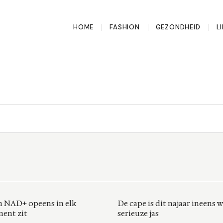
HOME
FASHION
GEZONDHEID
L
 NAD+ opeens in elk
De cape is dit najaar ineens 
ent zit
serieuze jas