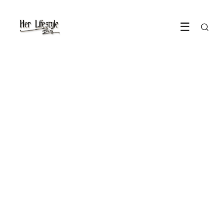
☰
FASHION
De bandana print zit overal,
behalve op je hoofd
12 May 2026
·
6 min leestijd