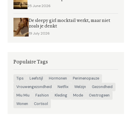
25 June 2026
De sleepy girl mocktail werkt, maar niet
zoals je denkt
19 July 2026
Populaire Tags
Tips
Leefstijl
Hormonen
Perimenopauze
Vrouwengezondheid
Netflix
Welzijn
Gezondheid
Miu Miu
Fashion
Kleding
Mode
Oestrogeen
Wonen
Cortisol