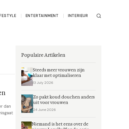
IFESTYLE
ENTERTAINMENT
INTERIEUR
Populaire Artikelen
Steeds meer vrouwen zijn
klaar met optimaliseren
13 July 2026
en
Zo pakt koud douchen anders
uit voor vrouwen
er dan
24 June 2026
misgaat
Niemand is het eens over de