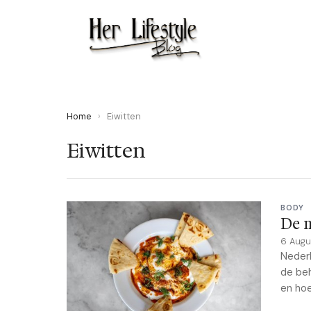
Home
›
Eiwitten
Eiwitten
BODY
De m
6 Augu
Nederl
de beh
en hoe