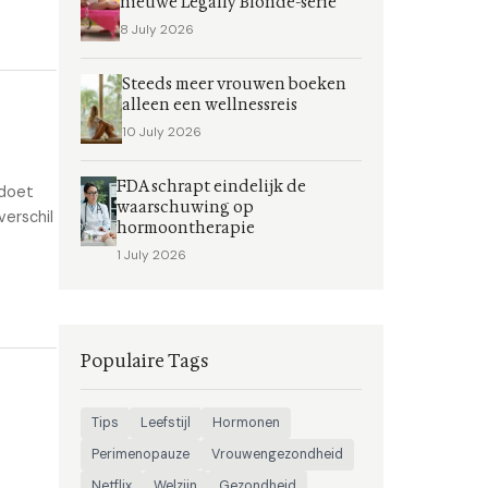
nieuwe Legally Blonde-serie
8 July 2026
Steeds meer vrouwen boeken
alleen een wellnessreis
10 July 2026
FDA schrapt eindelijk de
 doet
waarschuwing op
erschil
hormoontherapie
1 July 2026
Populaire Tags
Tips
Leefstijl
Hormonen
Perimenopauze
Vrouwengezondheid
Netflix
Welzijn
Gezondheid