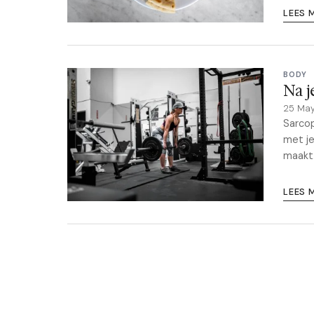
LEES 
BODY
Na j
25 Ma
Sarcop
met je
maakt
LEES 