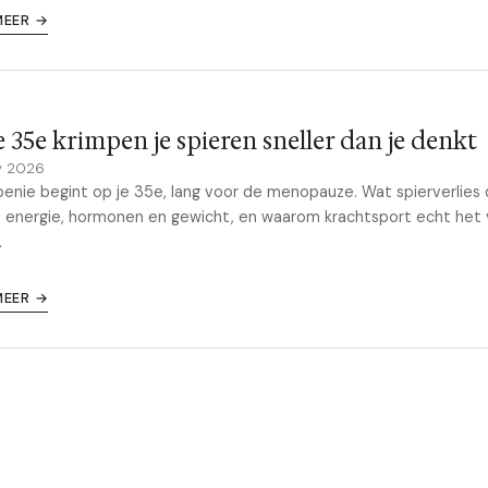
MEER →
e 35e krimpen je spieren sneller dan je denkt
y 2026
enie begint op je 35e, lang voor de menopauze. Wat spierverlies
 energie, hormonen en gewicht, en waarom krachtsport echt het v
.
MEER →