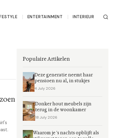
IFESTYLE
ENTERTAINMENT
INTERIEUR
Populaire Artikelen
Deze generatie neemt haar
pensioen nu al, in stukjes
4 July 2026
izoen
Donker hout meubels zijn
terug in de woonkamer
18 July 2026
rl's
ast.
Waarom je 's nachts opblijft als