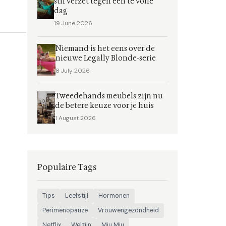
stil verzet tegen een te volle
dag
19 June 2026
Niemand is het eens over de
nieuwe Legally Blonde-serie
8 July 2026
Tweedehands meubels zijn nu
de betere keuze voor je huis
1 August 2026
Populaire Tags
Tips
Leefstijl
Hormonen
Perimenopauze
Vrouwengezondheid
Netflix
Welzijn
Miu Miu