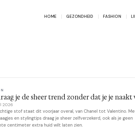
HOME
GEZONDHEID
FASHION
L
ON
raag je de sheer trend zonder dat je je naakt 
il 2026
chtige stof staat dit voorjaar overal, van Chanel tot Valentino. M
 laagjes en stylingtips draag je sheer zelfverzekerd, ook als je geen
nte centimeter extra huid wilt laten zien.