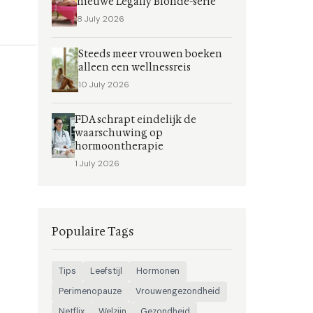
nieuwe Legally Blonde-serie
8 July 2026
Steeds meer vrouwen boeken
alleen een wellnessreis
10 July 2026
FDA schrapt eindelijk de
waarschuwing op
hormoontherapie
1 July 2026
Populaire Tags
Tips
Leefstijl
Hormonen
Perimenopauze
Vrouwengezondheid
Netflix
Welzijn
Gezondheid