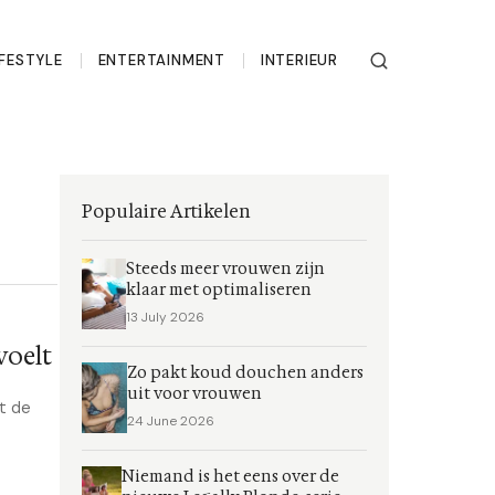
IFESTYLE
ENTERTAINMENT
INTERIEUR
Populaire Artikelen
Steeds meer vrouwen zijn
klaar met optimaliseren
13 July 2026
voelt
Zo pakt koud douchen anders
uit voor vrouwen
et de
24 June 2026
Niemand is het eens over de