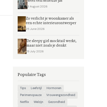
weer een serieuze jas
3 August 2026
Zo verlicht je woonkamer als
een echte interieurontwerper
25 June 2026
De sleepy girl mocktail werkt,
maar niet zoals je denkt
19 July 2026
Populaire Tags
Tips
Leefstijl
Hormonen
Perimenopauze
Vrouwengezondheid
Netflix
Welzijn
Gezondheid