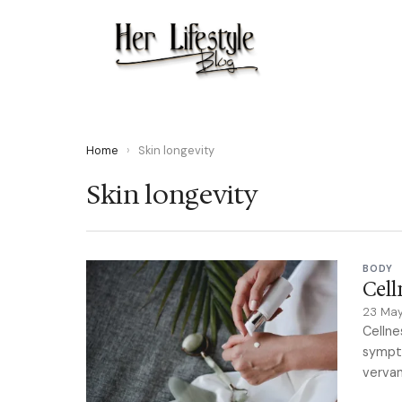
Home
›
Skin longevity
Skin longevity
BODY
Cell
23 Ma
Cellne
sympt
vervan