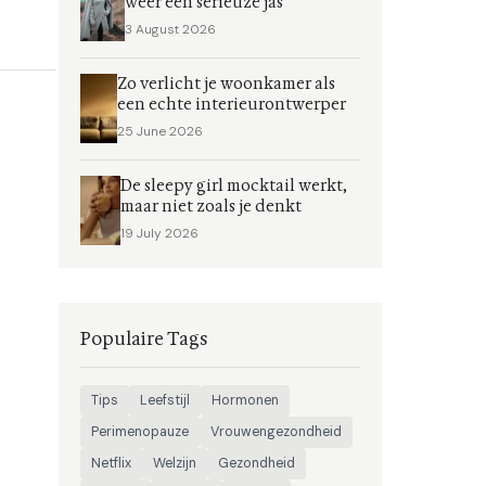
weer een serieuze jas
3 August 2026
Zo verlicht je woonkamer als
een echte interieurontwerper
25 June 2026
De sleepy girl mocktail werkt,
maar niet zoals je denkt
19 July 2026
Populaire Tags
Tips
Leefstijl
Hormonen
Perimenopauze
Vrouwengezondheid
Netflix
Welzijn
Gezondheid