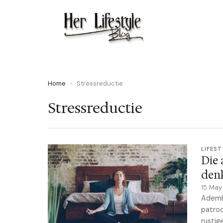
Home
›
Stressreductie
Stressreductie
LIFEST
Die 
den
15 Ma
Ademha
patroo
rustig