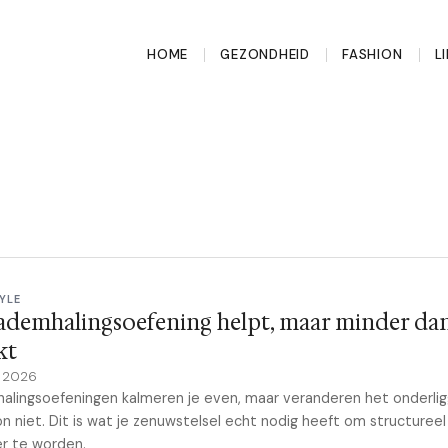
HOME
GEZONDHEID
FASHION
L
YLE
ademhalingsoefening helpt, maar minder dan
kt
y 2026
lingsoefeningen kalmeren je even, maar veranderen het onderli
n niet. Dit is wat je zenuwstelsel echt nodig heeft om structureel
er te worden.