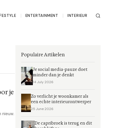
IFESTYLE
ENTERTAINMENT
INTERIEUR
Populaire Artikelen
Je social media-pauze doet
minder dan je denkt
14 July 2026
or je
Zo verlicht je woonkamer als
een echte interieurontwerper
25 June 2026
 nieuw.
De capribroek is terug en dit