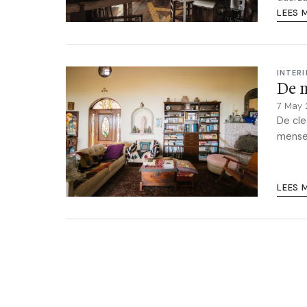
LEES 
INTERI
De m
7 May
De cle
mensel
LEES 