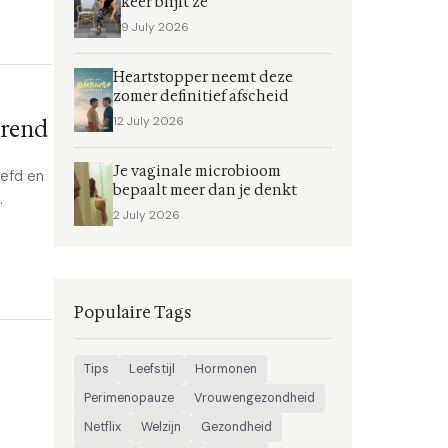
keer blijft ze
9 July 2026
Heartstopper neemt deze
zomer definitief afscheid
12 July 2026
trend
Je vaginale microbioom
eefd en
bepaalt meer dan je denkt
.
2 July 2026
Populaire Tags
Tips
Leefstijl
Hormonen
Perimenopauze
Vrouwengezondheid
Netflix
Welzijn
Gezondheid