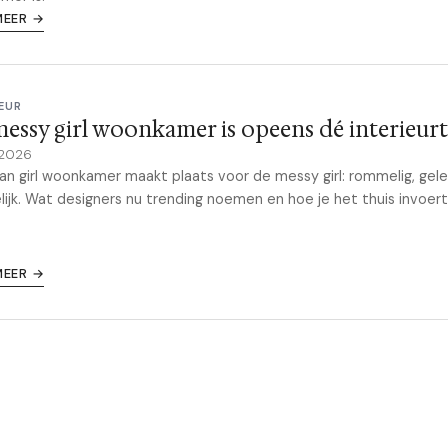
MEER →
EUR
essy girl woonkamer is opeens dé interieur
 2026
an girl woonkamer maakt plaats voor de messy girl: rommelig, gel
ijk. Wat designers nu trending noemen en hoe je het thuis invoert
MEER →