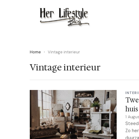
Home
›
Vintage interieur
Vintage interieur
INTERI
Twee
huis
1 Augu
Steed
Zo her
duurza