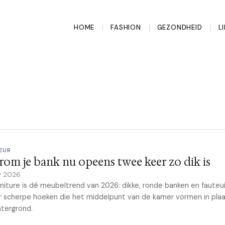
HOME
FASHION
GEZONDHEID
L
EUR
om je bank nu opeens twee keer zo dik is
y 2026
rniture is dé meubeltrend van 2026: dikke, ronde banken en fauteui
 scherpe hoeken die het middelpunt van de kamer vormen in plaa
tergrond.