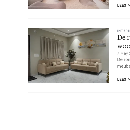
LEES 
INTERI
De r
woo
7 May
De ron
meubel
LEES 