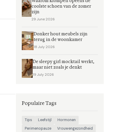
Waarom klompen opeens de
coolste schoen van de zomer
zijn
29 June 2026
Donker hout meubels zijn
terug in de woonkamer
18 July 2026
De sleepy girl mocktail werkt,
maar niet zoals je denkt
19 July 2026
Populaire Tags
Tips
Leefstijl
Hormonen
Perimenopauze
Vrouwengezondheid