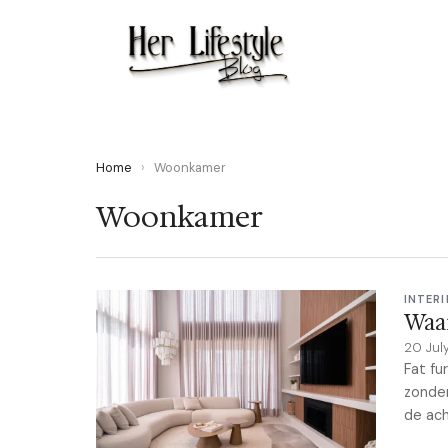
Home
›
Woonkamer
Woonkamer
INTERI
Waar
20 Jul
Fat fu
zonder
de ach