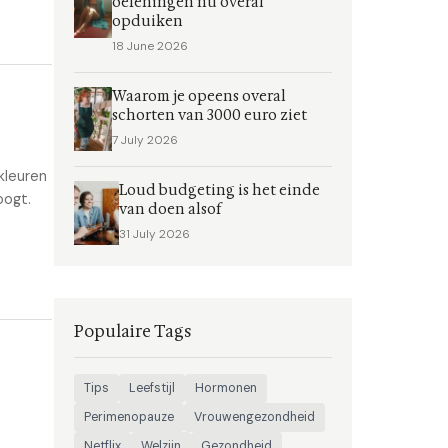
oefeningen nu overal
opduiken
18 June 2026
Waarom je opeens overal
schorten van 3000 euro ziet
7 July 2026
kleuren
Loud budgeting is het einde
oogt.
van doen alsof
31 July 2026
Populaire Tags
Tips
Leefstijl
Hormonen
Perimenopauze
Vrouwengezondheid
Netflix
Welzijn
Gezondheid