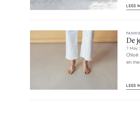
LEES 
FASHI
De j
7 May
Chloé 
en met
LEES 