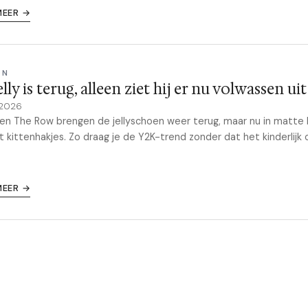
MEER →
ON
elly is terug, alleen ziet hij er nu volwassen uit
 2026
en The Row brengen de jellyschoen weer terug, maar nu in matte 
 kittenhakjes. Zo draag je de Y2K-trend zonder dat het kinderlijk 
MEER →