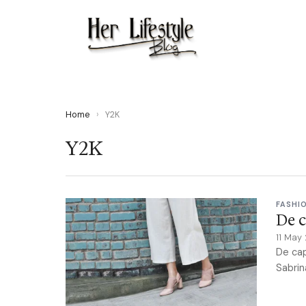
Home
›
Y2K
Y2K
FASHI
De c
11 May
De cap
Sabrin