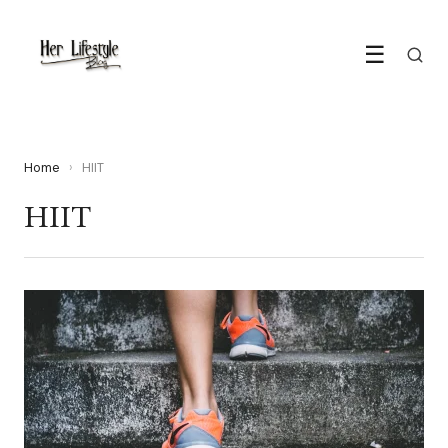
☰
Home
›
HIIT
HIIT