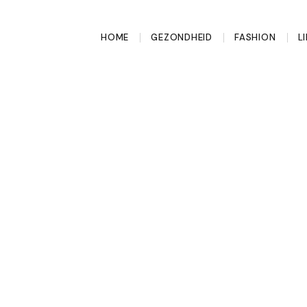
HOME
GEZONDHEID
FASHION
L
ine van tien
fgedaan