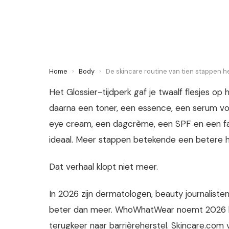
8 May 2026
·
5 min leestijd
Home
›
Body
›
De skincare routine van tien stappen h
Het Glossier-tijdperk gaf je twaalf flesjes op 
daarna een toner, een essence, een serum vo
eye cream, een dagcrème, een SPF en een face 
ideaal. Meer stappen betekende een betere h
Dat verhaal klopt niet meer.
In 2026 zijn dermatologen, beauty journaliste
beter dan meer. WhoWhatWear noemt 2026 het
terugkeer naar barrièreherstel. Skincare.com 