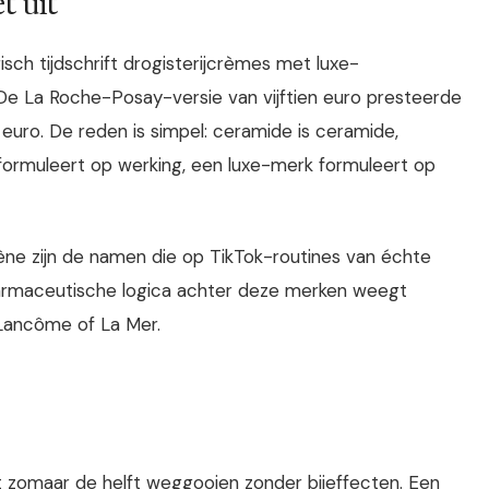
t uit
sch tijdschrift drogisterijcrèmes met luxe-
. De La Roche-Posay-versie van vijftien euro presteerde
 euro. De reden is simpel: ceramide is ceramide,
formuleert op werking, een luxe-merk formuleert op
ne zijn de namen die op TikTok-routines van échte
farmaceutische logica achter deze merken weegt
Lancôme of La Mer.
et zomaar de helft weggooien zonder bijeffecten. Een