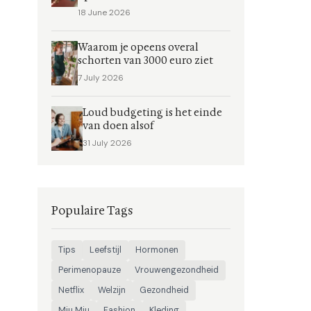
18 June 2026
Waarom je opeens overal
schorten van 3000 euro ziet
7 July 2026
Loud budgeting is het einde
van doen alsof
31 July 2026
Populaire Tags
Tips
Leefstijl
Hormonen
Perimenopauze
Vrouwengezondheid
Netflix
Welzijn
Gezondheid
Miu Miu
Fashion
Kleding