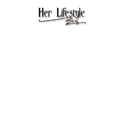
BODY
De skincare rout
stappen heeft a