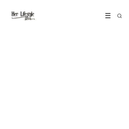
☰
BODY
Creatine is het supplement
dat vrouwen al jaren missen
19 May 2026
·
5 min leestijd