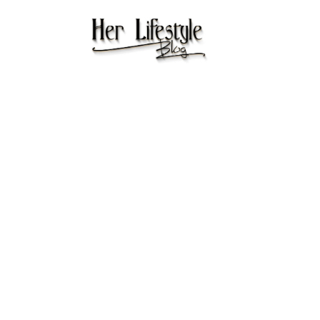
BODY
Insulineresistent
groeit stiller dan