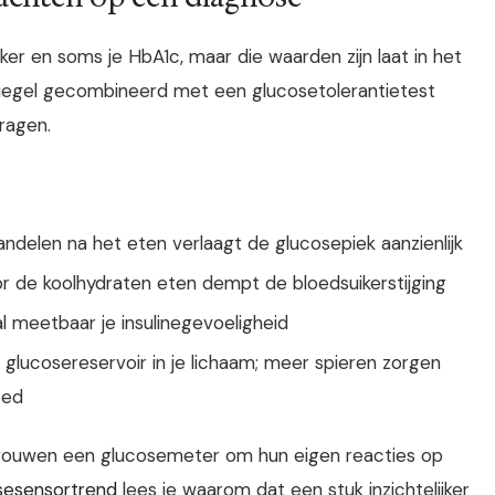
ker en soms je HbA1c, maar die waarden zijn laat in het
spiegel gecombineerd met een glucosetolerantietest
vragen.
ndelen na het eten verlaagt de glucosepiek aanzienlijk
r de koolhydraten eten dempt de bloedsuikerstijging
l meetbaar je insulinegevoeligheid
 glucosereservoir in je lichaam; meer spieren zorgen
oed
rouwen een glucosemeter om hun eigen reacties op
osesensortrend
lees je waarom dat een stuk inzichtelijker