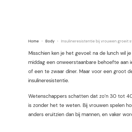
16 June 2026
·
6 min leestijd
Home
›
Body
›
Insulineresistentie bij vrouwen groeit st
Misschien ken je het gevoel: na de lunch wil j
middag een onweerstaanbare behoefte aan iets
of een te zwaar diner. Maar voor een groot de
insulineresistentie.
Wetenschappers schatten dat zo’n 30 tot 40 
is zonder het te weten. Bij vrouwen spelen h
anders eruitzien dan bij mannen, en vaker word