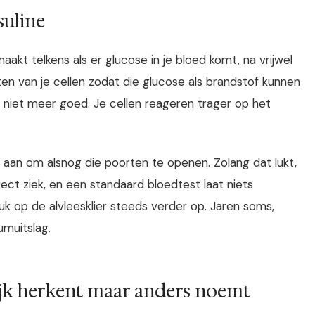
suline
maakt telkens als er glucose in je bloed komt, na vrijwel
ten van je cellen zodat die glucose als brandstof kunnen
lot niet meer goed. Je cellen reageren trager op het
ne aan om alsnog die poorten te openen. Zolang dat lukt,
direct ziek, en een standaard bloedtest laat niets
uk op de alvleesklier steeds verder op. Jaren soms,
umuitslag.
lijk herkent maar anders noemt