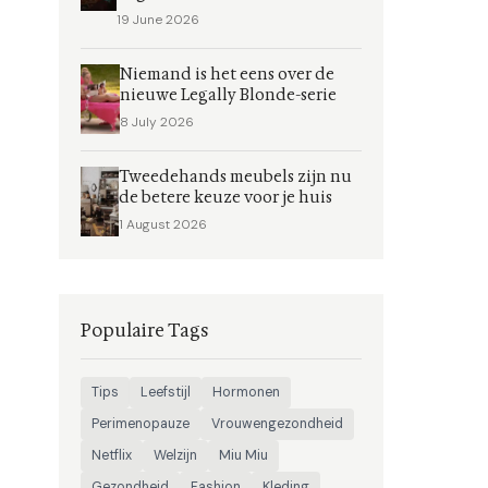
19 June 2026
Niemand is het eens over de
nieuwe Legally Blonde-serie
8 July 2026
Tweedehands meubels zijn nu
de betere keuze voor je huis
1 August 2026
Populaire Tags
Tips
Leefstijl
Hormonen
Perimenopauze
Vrouwengezondheid
Netflix
Welzijn
Miu Miu
Gezondheid
Fashion
Kleding