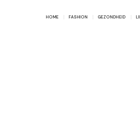
HOME
FASHION
GEZONDHEID
L
ie bij vrouwen
 je denkt