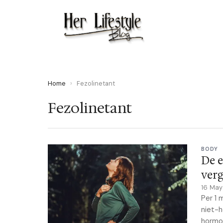
Home
›
Fezolinetant
Fezolinetant
BODY
De e
ver
16 Ma
Per 1 
niet-h
hormoo