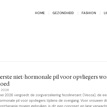
HOME
GEZONDHEID
FASHION
L
erste niet-hormonale pil voor opvliegers wo
goed
y 2026
mei 2026 vergoedt de zorgverzekering fezolinetant (Veoza), de ee
ormonale pil voor opvliegers tijdens de overgang. Voor vrouwen d
ntherapie mogen gebruiken, is dit een concreet en lang verwach