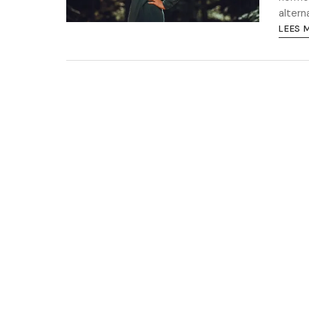
alterna
LEES 