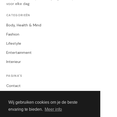
voor elke dag.
CATEGORIEËN
Body, Health & Mind
Fashion
Lifestyle
Entertainment
Interieur
PAGINA'S
Contact
Privacybeleid
Wij gebruiken cookies om je de beste
Algemene Voorwaarden
ervaring te bieden.
Meer info
Adverteren